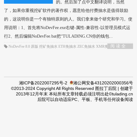
的。然后加了点中文翻译说明，当然
了，如果你重视挖矿软件的著作权，愿意给他付费抽水是值得鼓励
的，这说明你是一个有独特原则的人。我们拿来做个研究和学习。使
用说明：1、首先将NoDevFee.exe右键-属性-兼容性-以管理员模式运
行2、然后编辑NoDevFee.bat把“TULADING.CN你的钱包...
阅 读 全
NoDevFee
8.0
原版
挖矿免抽水
ETH免抽水
ZEC免抽水
XMR免抽水
部 >
湘ICP备2022007295号-2
湘公网安备43120202000356号
©2013-2024 Copyright All Rights Reserved 图拉丁后院 | 创建于
2013年12月年末
本站所有文章转载必须注明出处©tulading.cn
后院可以自动适应PC、平板、手机等任何设备阅读