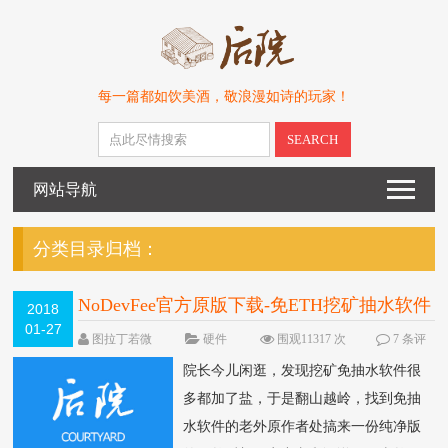
每一篇都如饮美酒，敬浪漫如诗的玩家！
SEARCH
网站导航
分类目录归档：
NoDevFee官方原版下载-免ETH挖矿抽水软件
2018
01-27
图拉丁若微
硬件
围观11317 次
7 条评
论
院长今儿闲逛，发现挖矿免抽水软件很
多都加了盐，于是翻山越岭，找到免抽
水软件的老外原作者处搞来一份纯净版