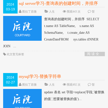
sql server学习-查询表的创建时间，并排序
2024
03-19
图拉丁若微
人生
围观443 次
暂
无
查询表的创建时间，并排序 SELECT
t.name AS TableName, s.name AS
SchemaName, t.create_date AS
CreateDateFROM sys.tables tINNER
JOIN ...
阅 读 全
此文暂无标签
部 >
mysql学习-替换字符串
2024
02-27
图拉丁若微
人生
围观492 次
暂
无
update 表名 set 字段=replace(字段,'被替换
的值','想要被替换的值')...