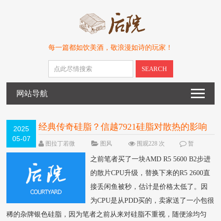
每一篇都如饮美酒，敬浪漫如诗的玩家！
SEARCH
网站导航
经典传奇硅脂？信越7921硅脂对散热的影响
2025
05-07
实测
图拉丁若微
图风
围观228 次
暂
无
之前笔者买了一块AMD R5 5600 B2步进
的散片CPU升级，替换下来的R5 2600直
接丢闲鱼被秒，估计是价格太低了。因
为CPU是从PDD买的，卖家送了一小包很
稀的杂牌银色硅脂，因为笔者之前从来对硅脂不重视，随便涂均匀