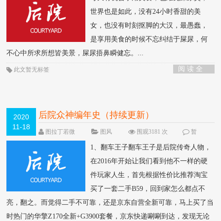
世界也是如此，没有24小时香甜的美
女，也没有时刻抠脚的大汉，最愚蠢，
是享用美食的时候不忘纠结于屎尿，何
不心中所求所想皆美景，屎尿捂鼻瞬健忘。...
阅 读 全
此文暂无标签
部 >
后院众神编年史（持续更新）
2020
11-18
图拉丁若微
图风
围观3181 次
暂
无
1、翻车王子翻车王子是后院传奇人物，
在2016年开始让我们看到他不一样的硬
件玩家人生，首先根据性价比推荐淘宝
买了一套二手B59，回到家怎么都点不
亮，翻之。而觉得二手不可靠，还是京东自营全新可靠，马上买了当
时热门的华擎Z170全新+G3900套餐，京东快递唰唰到达，发现无论