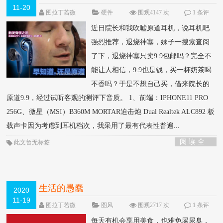
11-20
图拉丁若微
硬件
围观4147 次
1 条评
论
近日院长和我吹嘘原道耳机，说耳机吧
强烈推荐，退烧神塞，妹子一搜索查阅
了下，退烧神塞只卖9.9包邮吗？完全不
能让人相信，9.9也是钱，买一杯奶茶喝
不香吗？于是不想自己买，借来院长的
原道9.9，经过试听客观的测评下音质。 1、前端：IPHONE11 PRO
256G、微星（MSI）B360M MORTAR迫击炮 Dual Realtek ALC892 板
载声卡因为考虑到耳机档次，我采用了最有代表性普遍...
阅 读 全
此文暂无标签
部 >
生活的愚蠢
2020
11-19
图拉丁若微
图风
围观2717 次
1 条评
论
每天有机会享用美食，也难免屎尿臭，