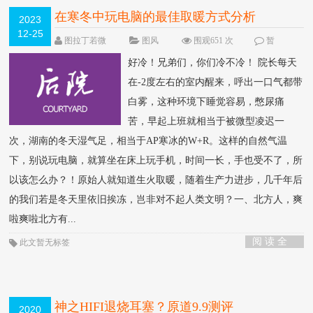
在寒冬中玩电脑的最佳取暖方式分析
2023
12-25
图拉丁若微
图风
围观651 次
暂
无
好冷！兄弟们，你们冷不冷！ 院长每天
在-2度左右的室内醒来，呼出一口气都带
白雾，这种环境下睡觉容易，憋尿痛
苦，早起上班就相当于被微型凌迟一
次，湖南的冬天湿气足，相当于AP寒冰的W+R。这样的自然气温
下，别说玩电脑，就算坐在床上玩手机，时间一长，手也受不了，所
以该怎么办？！原始人就知道生火取暖，随着生产力进步，几千年后
的我们若是冬天里依旧挨冻，岂非对不起人类文明？一、北方人，爽
啦爽啦北方有...
阅 读 全
此文暂无标签
部 >
神之HIFI退烧耳塞？原道9.9测评
2020