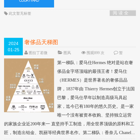
阅 读 全
此文暂无标签
部 >
奢侈品天梯图
2024
01-25
图拉丁若微
图风
围观899 次
暂
无
第一梯队：爱马仕Hermes 绝对是站在奢
侈品金字塔顶端的最强王者！爱马仕
（HERMES）是世界著名的奢侈品品
牌，1837年由 Thierry Hermes创立于法国
巴黎，爱马仕早年以制造高级马具起
家，迄今已有180年的悠久历史。是一家
唯一个没有被资本收购、坚持独立运营
的家族企业近200年来一 直坚持手工制造，用全世界顶级的原料和工
匠，制造出铂金、凯丽等经典世界名作。第二梯队：香奈儿 Chanel...