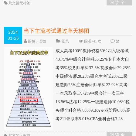
阅 读 全
此文暂无标签
部 >
当下主流考试通过率天梯图
2024
01-25
图拉丁若微
图风
围观741 次
暂
无
成人高考100%教师资格50%四六级考试
43.75%中级会计单科35.25%专升本大自
考35%税务师单科32.5%初级会计29.25%
中级经济师28.25%研究生考试28%二级
建造师25%注册会计师单科22.92%高考
一本录取率17.72%中级会计一次三科
13.56%法考12.25%一级建造师10.08%税
务师全科合格7.85%CPA专业阶段6.8%高
考211录取率5.01%CPA全科合格3.28...
阅 读 全
此文暂无标签