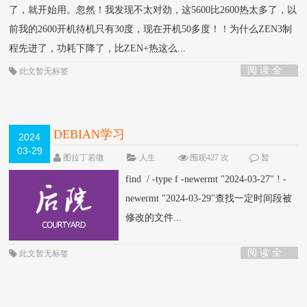
了，就开始用。忽然！我发现不太对劲，这5600比2600热太多了，以
前我的2600开机待机只有30度，现在开机50多度！！为什么ZEN3制
程先进了，功耗下降了，比ZEN+热这么...
阅 读 全
此文暂无标签
部 >
DEBIAN学习
2024
03-29
图拉丁若微
人生
围观427 次
暂
无
find / -type f -newermt "2024-03-27" ! -
newermt "2024-03-29"查找一定时间段被
修改的文件...
阅 读 全
此文暂无标签
部 >