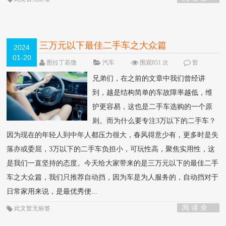
部 >
三万元以下最佳二手车之大众篇
2024
01-20
图拉丁若微
汽车
围观851 次
暂
无
兄弟们，在之前的文章中我们曾经讲
到，越是结构简单的车故障率越低，维
护更容易，这也是二手车选购的一个原
则。而为什么要专注3万以下的二手车？
因为现在的年轻人到中年人都压力很大，春风得意少有，更多时是失
落亦或委屈，3万以下的二手车负担小，可玩性高，聚焦实用性，这
是我们一直坚持的态度。今天给大家带来的是三万元以下的最佳二手
车之大众篇，我们只推荐自动挡，因为车是为人服务的，自动挡对于
日常家用来说，是最优秀便...
阅 读 全
此文暂无标签
部 >