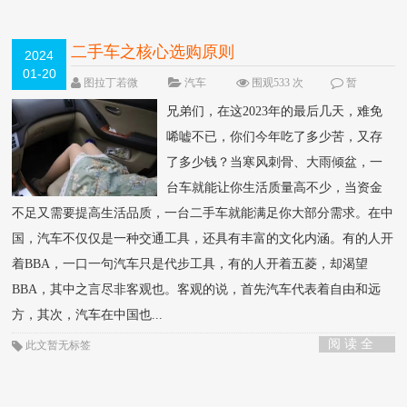
二手车之核心选购原则
2024
01-20
图拉丁若微
汽车
围观533 次
暂
无
兄弟们，在这2023年的最后几天，难免
唏嘘不已，你们今年吃了多少苦，又存
了多少钱？当寒风刺骨、大雨倾盆，一
台车就能让你生活质量高不少，当资金
不足又需要提高生活品质，一台二手车就能满足你大部分需求。在中
国，汽车不仅仅是一种交通工具，还具有丰富的文化内涵。有的人开
着BBA，一口一句汽车只是代步工具，有的人开着五菱，却渴望
BBA，其中之言尽非客观也。客观的说，首先汽车代表着自由和远
方，其次，汽车在中国也...
阅 读 全
此文暂无标签
部 >