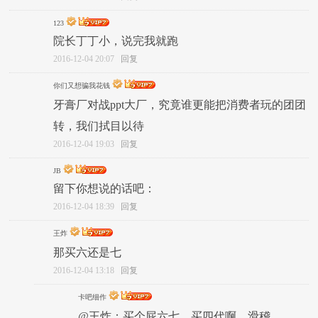
123
院长丁丁小，说完我就跑
2016-12-04 20:07
回复
你们又想骗我花钱
牙膏厂对战ppt大厂，究竟谁更能把消费者玩的团团
转，我们拭目以待
2016-12-04 19:03
回复
JB
留下你想说的话吧：
2016-12-04 18:39
回复
王炸
那买六还是七
2016-12-04 13:18
回复
卡吧细作
@王炸：买个屁六七，买四代啊，滑稽