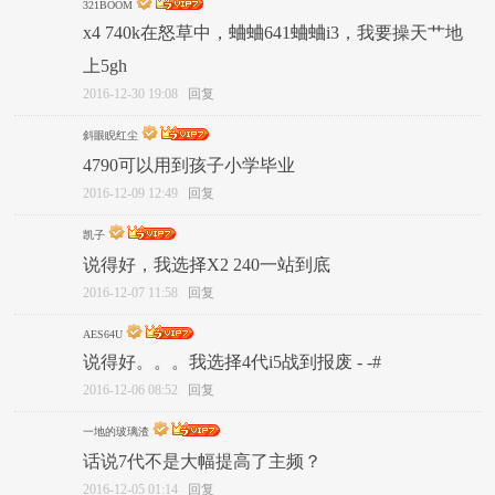
321BOOM
x4 740k在怒草中，蛐蛐641蛐蛐i3，我要操天艹地
上5gh
2016-12-30 19:08
回复
斜眼睨红尘
4790可以用到孩子小学毕业
2016-12-09 12:49
回复
凯子
说得好，我选择X2 240一站到底
2016-12-07 11:58
回复
AES64U
说得好。。。我选择4代i5战到报废 - -#
2016-12-06 08:52
回复
一地的玻璃渣
话说7代不是大幅提高了主频？
2016-12-05 01:14
回复