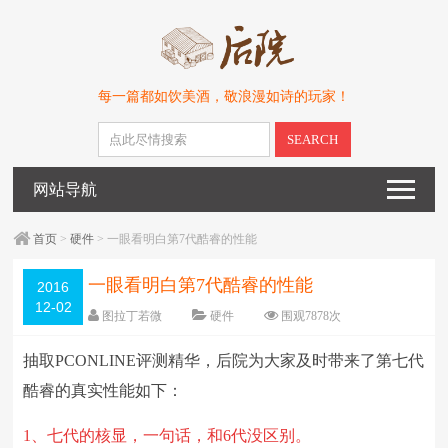
每一篇都如饮美酒，敬浪漫如诗的玩家！
SEARCH
网站导航
首页
>
硬件
> 一眼看明白第7代酷睿的性能
一眼看明白第7代酷睿的性能
2016
12-02
图拉丁若微
硬件
围观7878次
23条评论
编辑日期：
2016-12-02
抽取PCONLINE评测精华，后院为大家及时带来了第七代
字体：
大
中
小
酷睿的真实性能如下：
1、七代的核显，一句话，和6代没区别。