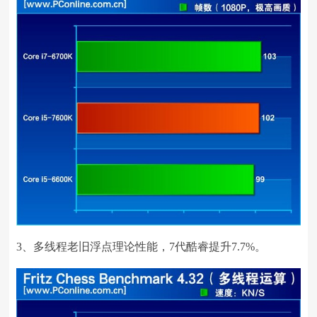
3、多线程老旧浮点理论性能，7代酷睿提升7.7%。