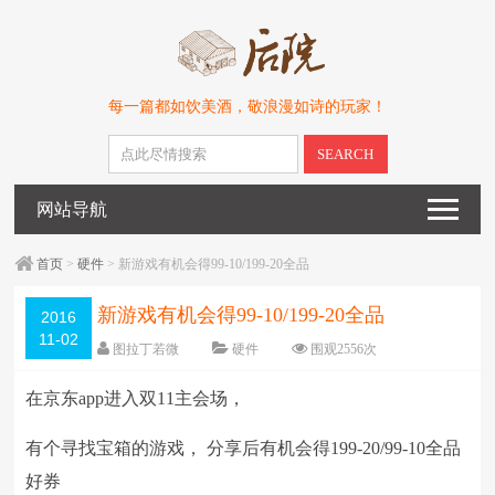
每一篇都如饮美酒，敬浪漫如诗的玩家！
SEARCH
网站导航
首页
>
硬件
> 新游戏有机会得99-10/199-20全品
新游戏有机会得99-10/199-20全品
2016
11-02
图拉丁若微
硬件
围观2556次
暂无
编辑日期：
2016-11-02
在京东app进入双11主会场，
字体：
大
中
小
有个寻找宝箱的游戏， 分享后有机会得199-20/99-10全品
好券