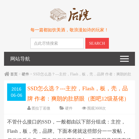
每一篇都如饮美酒，敬浪漫如诗的玩家！
SEARCH
网站导航
首页
>
硬件
> SSD怎么选？---主控，Flash，板，壳，品牌 作者：爽朗的肚
脐眼（图吧12级基佬）
SSD怎么选？---主控，Flash，板，壳，品
2016
06-06
牌 作者：爽朗的肚脐眼（图吧12级基佬）
图拉丁若微
硬件
围观3608次
暂无
编辑日期：
2016-06-06
不管什么接口的SSD，一般都由以下部分组成：主控，
字体：
大
中
小
Flash，板，壳，品牌。下面本佬就这些部分一一发帖，