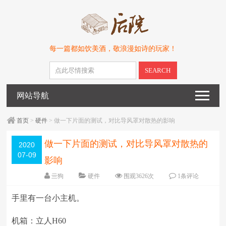
每一篇都如饮美酒，敬浪漫如诗的玩家！
SEARCH
网站导航
首页
>
硬件
> 做一下片面的测试，对比导风罩对散热的影响
做一下片面的测试，对比导风罩对散热的
2020
07-09
影响
亖狗
硬件
围观3626次
1条评论
编辑日期：
2020-07-09
字体：
大
中
小
手里有一台小主机。
机箱：立人
H60