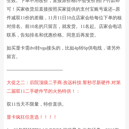
生效。下单不用改价，直接原价格(不会变价)拍下付款即
可！买家收货后直接按照买家提供的支付宝账号返还--原
件减双11价的差额，11月11日10点店家会给每位下单的核
对排名。前10名的只留言，就发货。11名起。店家会电话
联系，告知排名和优惠价格。同意后再发货。
如买显卡需dvi转vga接头的，比如4p转6p供电线，请另外
留言。
---------------------------------------
大促之二：
后院顶级二手商.
孜远科技.誓秒尽新硬件.
对
第
二届双11二手硬件节的火热
特供！
：
双11当天不限量，特价直供。
显卡疯狂
任意选！！！！