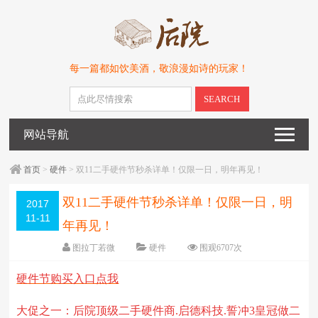
每一篇都如饮美酒，敬浪漫如诗的玩家！
SEARCH
网站导航
首页
>
硬件
> 双11二手硬件节秒杀详单！仅限一日，明年再见！
双11二手硬件节秒杀详单！仅限一日，明
2017
11-11
年再见！
图拉丁若微
硬件
围观6707次
11条评论
编辑日期：
2017-11-11
硬件节购买入口点我
字体：
大
中
小
大促之一：后院顶级二手硬件商.启德科技.誓冲3皇冠做二