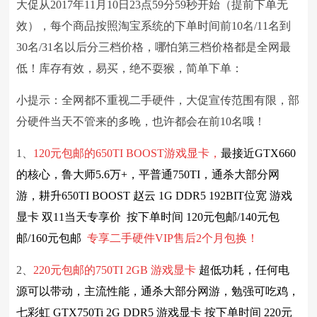
大促从2017年11月10日23点59分59秒开始（提前下单无
效），每个商品按照淘宝系统的下单时间前10名/11名到
30名/31名以后分三档价格，哪怕第三档价格都是全网最
低！库存有效，易买，绝不耍猴，简单下单：
小提示：全网都不重视二手硬件，大促宣传范围有限，部
分硬件当天不管来的多晚，也许都会在前10名哦！
1、
120元包邮的650TI BOOST游戏显卡，
最接近GTX660
的核心，鲁大师5.6万+，平普通750TI，通杀大部分网
游，耕升650TI BOOST 赵云 1G DDR5 192BIT位宽 游戏
显卡 双11当天专享价 按下单时间 120元包邮/140元包
邮/160元包邮
专享
二手硬件
VIP售后2个月包换！
2、
220元包邮的750TI 2GB 游戏显卡
超低功耗，任何电
源可以带动，主流性能，通杀大部分网游，勉强可吃鸡，
七彩虹 GTX750Ti 2G DDR5 游戏显卡 按下单时间 220元