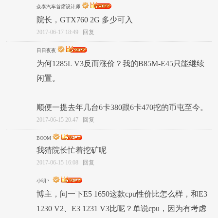
众泰汽车首席设计师
院长，GTX760 2G 多少可入
2017-06-17 18:49
回复
日日夜夜
为何1285L V3反而涨价？我的B85M-E45只能继续
闲置。
顺便一提去年几台6卡380跟6卡470挖的币屯至今。
2017-06-15 20:47
回复
BOOM
我猜院长忙着挖矿呢
2017-06-15 16:08
回复
小明丶
博主，问一下E5 1650这款cpu性价比怎么样，和E3
1230 V2、E3 1231 V3比呢？单说cpu，因为有考虑