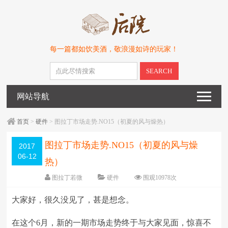
每一篇都如饮美酒，敬浪漫如诗的玩家！
SEARCH
网站导航
首页
>
硬件
> 图拉丁市场走势.NO15（初夏的风与燥热）
图拉丁市场走势.NO15（初夏的风与燥
2017
06-12
热）
图拉丁若微
硬件
围观10978次
24条评论
编辑日期：
2017-06-12
大家好，很久没见了，甚是想念。
字体：
大
中
小
在这个6月，新的一期市场走势终于与大家见面，惊喜不