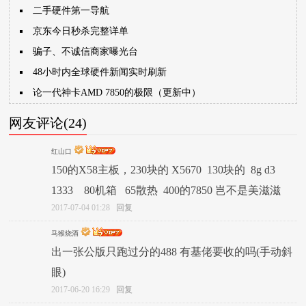
二手硬件第一导航
京东今日秒杀完整详单
骗子、不诚信商家曝光台
48小时内全球硬件新闻实时刷新
论一代神卡AMD 7850的极限（更新中）
网友评论(24)
红山口
150的X58主板，230块的 X5670 130块的 8g d3
1333 80机箱 65散热 400的7850 岂不是美滋滋
2017-07-04 01:28
回复
马猴烧酒
出一张公版只跑过分的488 有基佬要收的吗(手动斜
眼)
2017-06-20 16:29
回复