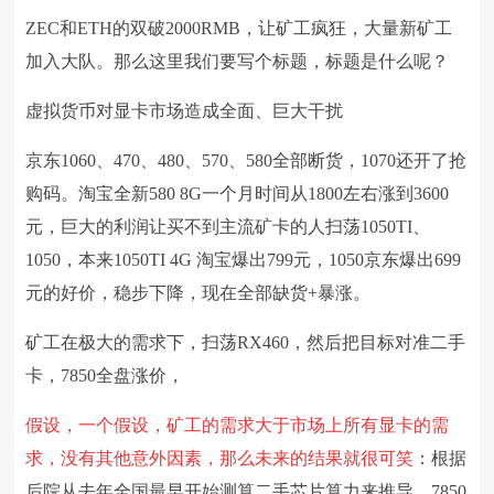
ZEC和ETH的双破2000RMB，让矿工疯狂，大量新矿工
加入大队。那么这里我们要写个标题，标题是什么呢？
虚拟货币对显卡市场造成全面、巨大干扰
京东1060、470、480、570、580全部断货，1070还开了抢
购码。淘宝全新580 8G一个月时间从1800左右涨到3600
元，巨大的利润让买不到主流矿卡的人扫荡1050TI、
1050，本来1050TI 4G 淘宝爆出799元，1050京东爆出699
元的好价，稳步下降，现在全部缺货+暴涨。
矿工在极大的需求下，扫荡RX460，然后把目标对准二手
卡，7850全盘涨价，
假设，一个假设，矿工的需求大于市场上所有显卡的需
求，没有其他意外因素，那么未来的结果就很可笑
：根据
后院从去年全国最早开始测算二手芯片算力来推导，7850