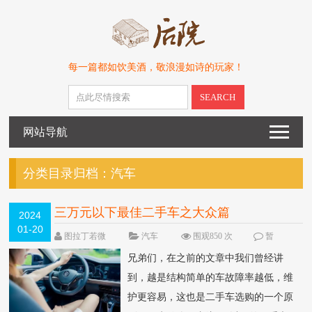
每一篇都如饮美酒，敬浪漫如诗的玩家！
SEARCH
网站导航
分类目录归档：
汽车
三万元以下最佳二手车之大众篇
2024
01-20
图拉丁若微
汽车
围观850 次
暂
无
兄弟们，在之前的文章中我们曾经讲
到，越是结构简单的车故障率越低，维
护更容易，这也是二手车选购的一个原