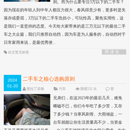
则。而为什么要专注3万以下的二手车？
因为现在的年轻人到中年人都压力很大，春风得意少有，更多时是失
落亦或委屈，3万以下的二手车负担小，可玩性高，聚焦实用性，这
是我们一直坚持的态度。今天给大家带来的是三万元以下的最佳二手
车之大众篇，我们只推荐自动挡，因为车是为人服务的，自动挡对于
日常家用来说，是最优秀便...
阅 读 全
此文暂无标签
部 >
二手车之核心选购原则
2024
01-20
图拉丁若微
汽车
围观532 次
暂
无
兄弟们，在这2023年的最后几天，难免
唏嘘不已，你们今年吃了多少苦，又存
了多少钱？当寒风刺骨、大雨倾盆，一
台车就能让你生活质量高不少，当资金