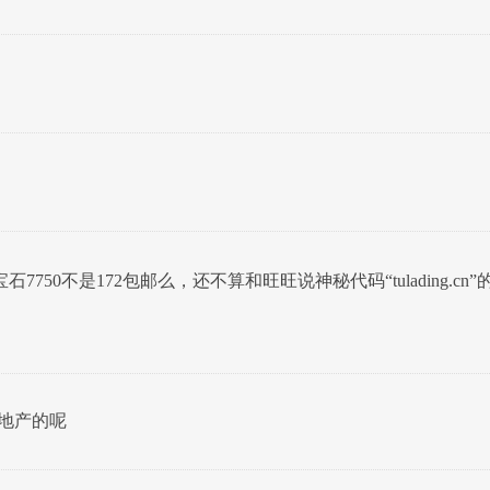
50不是172包邮么，还不算和旺旺说神秘代码“tulading.cn”
房地产的呢