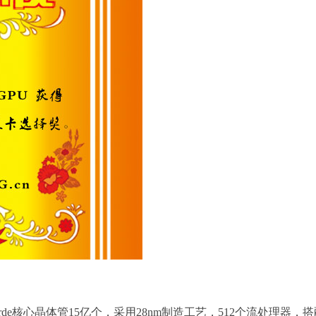
Verde核心晶体管15亿个，采用28nm制造工艺，512个流处理器，