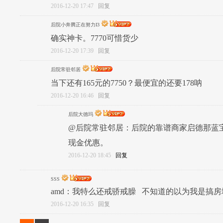
2016-12-20 17:47
回复
后院小奔腾正在努力I3
确实神卡。7770可惜货少
2016-12-20 17:39
回复
后院常驻邻居
当下还有165元的7750？最便宜的还要178呐
2016-12-20 16:46
回复
后院大德玛
@后院常驻邻居：后院的靠谱商家启德那蓝宝石77
现金优惠。
2016-12-20 18:45
回复
SSS
amd：我特么还戒骄戒臊 不知道的以为我是搞
2016-12-20 16:35
回复