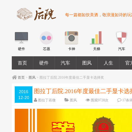
每一篇都如饮美酒，敬浪漫如诗的玩
硬件
芯愿
卡神
天梯
汽车
首页
硬件
汽车
图风
人生
官方
首页
>
图风
> 图拉丁后院.2016年度最佳二手显卡选择奖
图拉丁后院.2016年度最佳二手显卡选
2016
12-20
图拉丁若微
图风
围观9728次
17条