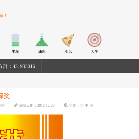
家！
电车
油库
图风
人生
群：431933016
择奖
评论
编辑日期：
2016-12-20
字体：
大
中
小