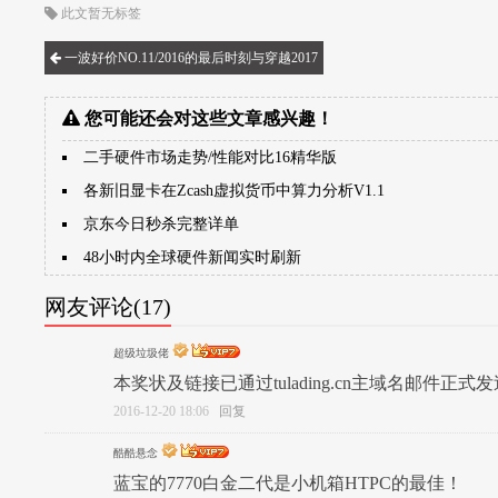
此文暂无标签
一波好价NO.11/2016的最后时刻与穿越2017
您可能还会对这些文章感兴趣！
二手硬件市场走势/性能对比16精华版
各新旧显卡在Zcash虚拟货币中算力分析V1.1
京东今日秒杀完整详单
48小时内全球硬件新闻实时刷新
网友评论(17)
超级垃圾佬
本奖状及链接已通过tulading.cn主域名邮件正式发
2016-12-20 18:06
回复
酷酷悬念
蓝宝的7770白金二代是小机箱HTPC的最佳！